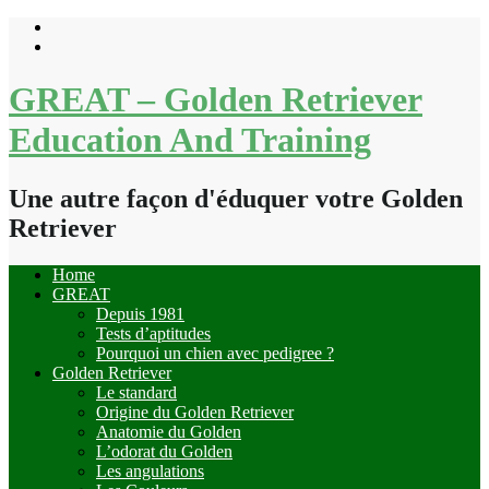
Skip
to
content
GREAT – Golden Retriever
Education And Training
Une autre façon d'éduquer votre Golden
Retriever
Home
GREAT
Depuis 1981
Tests d’aptitudes
Pourquoi un chien avec pedigree ?
Golden Retriever
Le standard
Origine du Golden Retriever
Anatomie du Golden
L’odorat du Golden
Les angulations