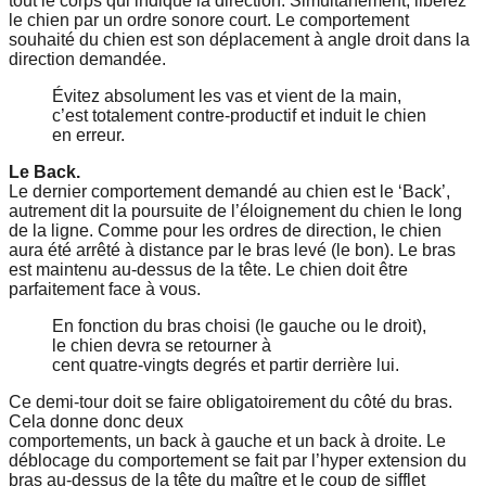
tout le corps qui indique la direction. Simultanément, libérez
le chien par un ordre sonore court. Le comportement
souhaité du chien est son déplacement à angle droit dans la
direction demandée.
Évitez absolument les vas et vient de la main,
c’est totalement contre-productif et induit le chien
en erreur.
Le Back.
Le dernier comportement demandé au chien est le ‘Back’,
autrement dit la poursuite de l’éloignement du chien le long
de la
ligne. Comme pour les ordres de direction, le chien
aura été arrêté
à distance par le bras levé (le bon). Le bras
est maintenu au-dessus
de la tête. Le chien doit être
parfaitement face à vous.
En fonction
du bras choisi (le gauche ou le droit),
le chien devra se retourner à
cent quatre-vingts degrés et partir derrière lui.
Ce demi-tour doit se
faire obligatoirement du côté du bras.
Cela donne donc deux
comportements, un back à gauche et un back à droite. Le
déblocage du comportement se fait par l’hyper extension du
bras
au-dessus de la tête du maître et le coup de sifflet