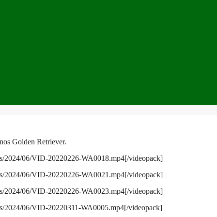
 nos Golden Retriever.
loads/2024/06/VID-20220226-WA0018.mp4[/videopack]
loads/2024/06/VID-20220226-WA0021.mp4[/videopack]
loads/2024/06/VID-20220226-WA0023.mp4[/videopack]
oads/2024/06/VID-20220311-WA0005.mp4[/videopack]