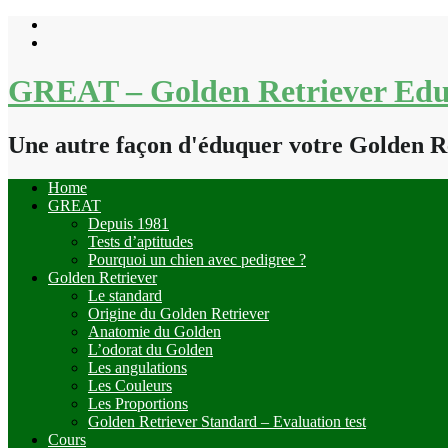
Skip
to
content
GREAT – Golden Retriever Edu
Une autre façon d'éduquer votre Golden R
Home
GREAT
Depuis 1981
Tests d’aptitudes
Pourquoi un chien avec pedigree ?
Golden Retriever
Le standard
Origine du Golden Retriever
Anatomie du Golden
L’odorat du Golden
Les angulations
Les Couleurs
Les Proportions
Golden Retriever Standard – Evaluation test
Cours