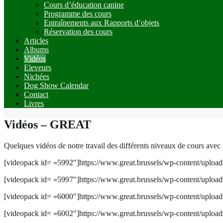
Cours d’éducation canine
Programme des cours
Entraînements aux Rapports d’objets
Réservation des cours
Articles
Albums
Vidéos
Eleveurs
Nichées
Dog Show Calendar
Contact
Livres
Vidéos – GREAT
Quelques vidéos de notre travail des différents niveaux de cours avec
[videopack id= »5992″]https://www.great.brussels/wp-content/up
[videopack id= »5997″]https://www.great.brussels/wp-content/up
[videopack id= »6000″]https://www.great.brussels/wp-content/up
[videopack id= »6002″]https://www.great.brussels/wp-content/upl