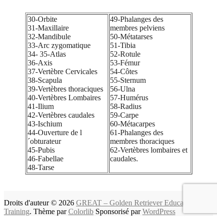
30-Orbite
49-Phalanges des
31-Maxillaire
membres pelviens
32-Mandibule
50-Métatarses
33-Arc zygomatique
51-Tibia
34- 35-Atlas
52-Rotule
36-Axis
53-Fémur
37-Vertèbre Cervicales
54-Côtes
38-Scapula
55-Sternum
39-Vertèbres thoraciques
56-Ulna
40-Vertèbres Lombaires
57-Humérus
41-Ilium
58-Radius
42-Vertèbres caudales
59-Carpe
43-Ischium
60-Métacarpes
44-Ouverture de l
61-Phalanges des
´obturateur
membres thoraciques
45-Pubis
62-Vertèbres lombaires et
46-Fabellae
caudales.
48-Tarse
Droits d'auteur © 2026
GREAT – Golden Retriever Education And
Training
. Thème par
Colorlib
Sponsorisé par
WordPress