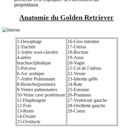
propriétaire.
Anatomie du Golden Retriever
1-Oesophage
16-Gros intestins
2-Trachée
17-Uterus
3-Artère sous-clavière
18-Rectum
4-artère
19-Anus
brachiocéphalique
20-Vagin
5-Precava
21-Col de l´utérus
6-Arc aortique
22-Vessie
7-Artère Pulmonaire
23-Intestin grêle
8-Bronche(poumon)
24-Rate
9-Veines pulmonaires
25-Estomac
10-Veine cave postérieure
26-Poumons
11-Diaphragme
27-Ventricule gauche
12-Foie
28-Oreillette gauche
13-Reins
29-Coeur
14-Ovaire
15-Oviducte