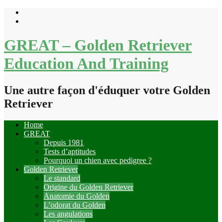
Skip
to
content
GREAT – Golden Retriever
Education And Training
Une autre façon d'éduquer votre Golden
Retriever
Home
GREAT
Depuis 1981
Tests d’aptitudes
Pourquoi un chien avec pedigree ?
Golden Retriever
Le standard
Origine du Golden Retriever
Anatomie du Golden
L’odorat du Golden
Les angulations