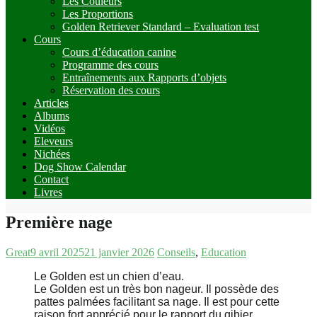
Les Couleurs
Les Proportions
Golden Retriever Standard – Evaluation test
Cours
Cours d’éducation canine
Programme des cours
Entraînements aux Rapports d’objets
Réservation des cours
Articles
Albums
Vidéos
Eleveurs
Nichées
Dog Show Calendar
Contact
Livres
Première nage
Great
9 avril 2025
21 janvier 2026
Conseils
,
Education
Le Golden est un chien d’eau.
Le Golden est un très bon nageur. Il possède des
pattes palmées facilitant sa nage. Il est pour cette
raison fort apprécié pour le rapport du gibier