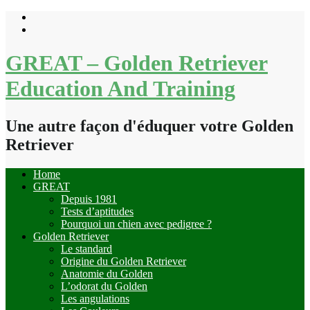
Skip
to
content
GREAT – Golden Retriever
Education And Training
Une autre façon d'éduquer votre Golden
Retriever
Home
GREAT
Depuis 1981
Tests d’aptitudes
Pourquoi un chien avec pedigree ?
Golden Retriever
Le standard
Origine du Golden Retriever
Anatomie du Golden
L’odorat du Golden
Les angulations