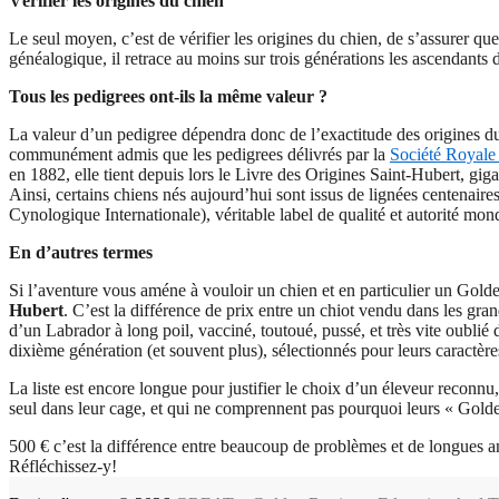
Vérifier les origines du chien
Le seul moyen, c’est de vérifier les origines du chien, de s’assurer qu
généalogique, il retrace au moins sur trois générations les ascendants d
Tous les pedigrees ont-ils la même valeur ?
La valeur d’un pedigree dépendra donc de l’exactitude des origines du c
communément admis que les pedigrees délivrés par la
Société Royale
en 1882, elle tient depuis lors le Livre des Origines Saint-Hubert, gi
Ainsi, certains chiens nés aujourd’hui sont issus de lignées centenaire
Cynologique Internationale), véritable label de qualité et autorité mon
En d’autres termes
Si l’aventure vous améne à vouloir un chien et en particulier un Gold
Hubert
. C’est la différence de prix entre un chiot vendu dans les gra
d’un Labrador à long poil, vacciné, toutoué, pussé, et très vite oubli
dixième génération (et souvent plus), sélectionnés pour leurs caractère
La liste est encore longue pour justifier le choix d’un éleveur reconn
seul dans leur cage, et qui ne comprennent pas pourquoi leurs « Golde
500 € c’est la différence entre beaucoup de problèmes et de longues a
Réfléchissez-y!