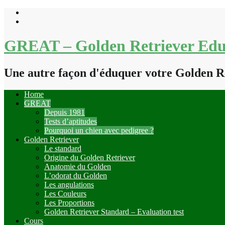
Skip
to
content
GREAT – Golden Retriever Edu
Une autre façon d'éduquer votre Golden R
Home
GREAT
Depuis 1981
Tests d’aptitudes
Pourquoi un chien avec pedigree ?
Golden Retriever
Le standard
Origine du Golden Retriever
Anatomie du Golden
L’odorat du Golden
Les angulations
Les Couleurs
Les Proportions
Golden Retriever Standard – Evaluation test
Cours