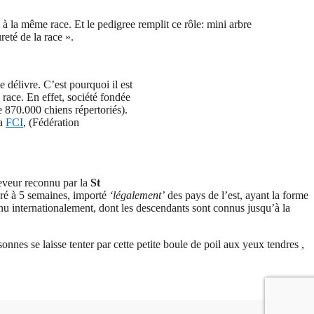
 à la même race. Et le pedigree remplit ce rôle: mini arbre
reté de la race ».
 délivre. C’est pourquoi il est
 race. En effet, société fondée
e 870.000 chiens répertoriés).
la
FCI
, (Fédération
leveur reconnu par la
St
vré à 5 semaines, importé
‘légalement’
des pays de l’est, ayant la forme
nnu internationalement, dont les descendants sont connus jusqu’à la
nes se laisse tenter par cette petite boule de poil aux yeux tendres ,