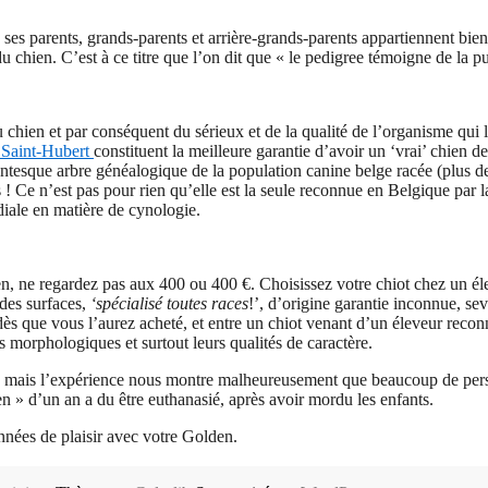
e ses parents, grands-parents et arrière-grands-parents appartiennent bien
u chien. C’est à ce titre que l’on dit que « le pedigree témoigne de la pu
hien et par conséquent du sérieux et de la qualité de l’organisme qui le
 Saint-Hubert
constituent la meilleure garantie d’avoir un ‘vrai’ chien de
gantesque arbre généalogique de la population canine belge racée (plus d
s ! Ce n’est pas pour rien qu’elle est la seule reconnue en Belgique par 
diale en matière de cynologie.
en, ne regardez pas aux 400 ou 400 €. Choisissez votre chiot chez un é
ndes surfaces,
‘spécialisé toutes races
!’, d’origine garantie inconnue, se
é dès que vous l’aurez acheté, et entre un chiot venant d’un éleveur reco
s morphologiques et surtout leurs qualités de caractère.
u, mais l’expérience nous montre malheureusement que beaucoup de person
n » d’un an a du être euthanasié, après avoir mordu les enfants.
nnées de plaisir avec votre Golden.